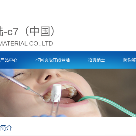
-c7（中国）
ATERIAL CO.,LTD
产品中心
c7网页版在线登陆
招贤纳士
防伪鉴
简介