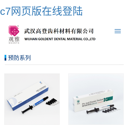
c7网页版在线登陆
预防系列