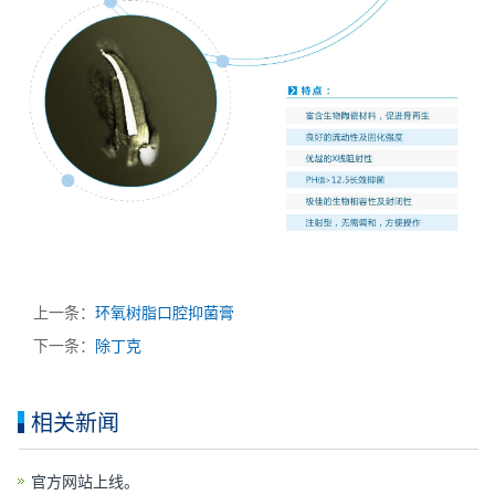
上一条：
环氧树脂口腔抑菌膏
下一条：
除丁克
相关新闻
官方网站上线。